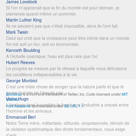
James Lovelock
Si l'on m'apprenait que la fin du monde est pour demain, je
planterais quand même un pommier.
Martin Luther King
Ils ne savaient pas que c'était impossible, alors ils l'ont fait.
Mark Twain
Celui qui croit que la croissance peut être infinie dans un monde
fini est soit un fou, soit un économiste.
Kenneth Boulding
A l'échelle cosmique, l'eau est plus rare que l'or.
Hubert Reeves
Le progrès se mesure par la vitesse à laquelle nous détruisons
les conditions indispensables à la vie.
George Monbiot
C'est une triste chose de songer que la nature parle et que le
genre humain ne l'écoute pas.
Bootstrap
is a front-end framework of Twitter, Inc. Code licensed under
MIT
Victor Hugo
License.
L'écologie tend à combler le fossé que l'industrie a creusé entre
Font Awesome
font licensed under
SIL OFL 1.1
.
l'homme et les animaux.
Emmanuel Berl
Notre Terre mère, militarisée, clôturée, empoisonnée, témoin de
la violation systématique des droits fondamentaux, nous exige
d’agir.