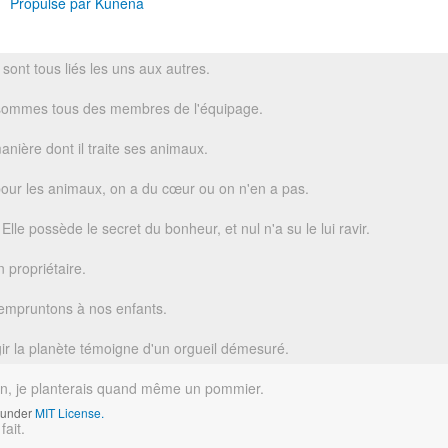
Propulsé par
Kunena
sont tous liés les uns aux autres.
s sommes tous des membres de l'équipage.
anière dont il traite ses animaux.
pour les animaux, on a du cœur ou on n'en a pas.
lle possède le secret du bonheur, et nul n'a su le lui ravir.
 propriétaire.
l'empruntons à nos enfants.
gir la planète témoigne d'un orgueil démesuré.
ain, je planterais quand même un pommier.
d under
MIT License.
fait.