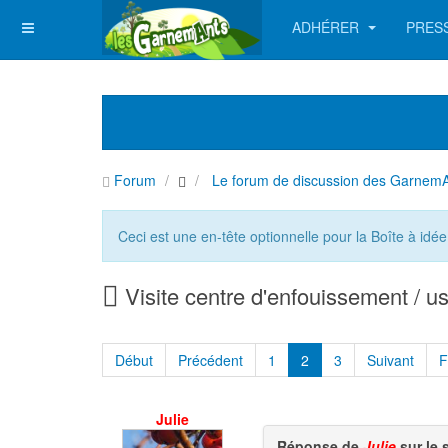
ADHÉRER
PRES
Forum
Le forum de discussion des Garnem
Ceci est une en-tête optionnelle pour la Boîte à idée
Visite centre d'enfouissement / usi
Début
Précédent
1
2
3
Suivant
F
Julie
Réponse de
Julie
sur le 