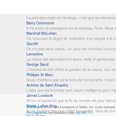
La première règle de l'écologie, c'est que les éléments 
Barry Commoner
Il n'y a pas de passagers sur le vaisseau Terre. Nou
Marshall McLuhan
On reconnaît le degré de civilisation d'un peuple à la m
Gandhi
On n'a pas deux cœurs, l'un pour les hommes l'autre 
Lamartine
La nature est éternellement jeune, belle et généreuse. E
George Sand
L'homme se doit d'être le gardien de la nature, non son
Philippe St Marc
Nous n'héritons pas de la terre de nos parents, nous 
Antoine de Saint-Exupéry
L'idée que les hommes sont assez intelligents pour ré
James Lovelock
Si l'on m'apprenait que la fin du monde est pour dem
Martin Luther King
Bootstrap
is a front-end framework of Twitter, Inc. Code license
Ils ne savaient pas que c'était impossible, alors ils l'ont 
Font Awesome
font licensed under
SIL OFL 1.1
.