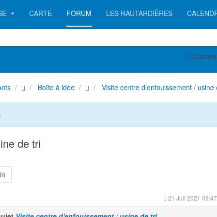
SE
CARTE
FORUM
LES RAUTARDIÈRES
CALEND
Connex
Ants
Boîte à idée
Visite centre d'enfouissement / usine d
.
ne de tri
in
21 Juil 2021 09:47
sujet
Visite centre d'enfouissement / usine de tri