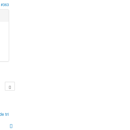
#363
e tri