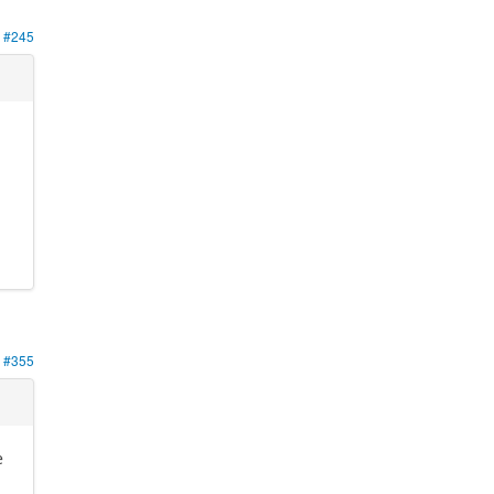
#245
#355
e