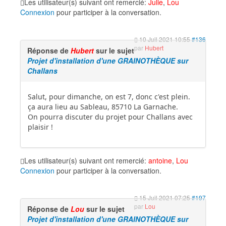
Les utilisateur(s) suivant ont remercié:
Julie
,
Lou
Connexion
pour participer à la conversation.
10 Juil 2021 10:55
#136
par
Hubert
Réponse de
Hubert
sur le sujet
Projet d'installation d'une GRAINOTHÈQUE sur
Challans
Salut, pour dimanche, on est 7, donc c'est plein.
ça aura lieu au Sableau, 85710 La Garnache.
On pourra discuter du projet pour Challans avec
plaisir !
Les utilisateur(s) suivant ont remercié:
antoine
,
Lou
Connexion
pour participer à la conversation.
15 Juil 2021 07:25
#197
par
Lou
Réponse de
Lou
sur le sujet
Projet d'installation d'une GRAINOTHÈQUE sur