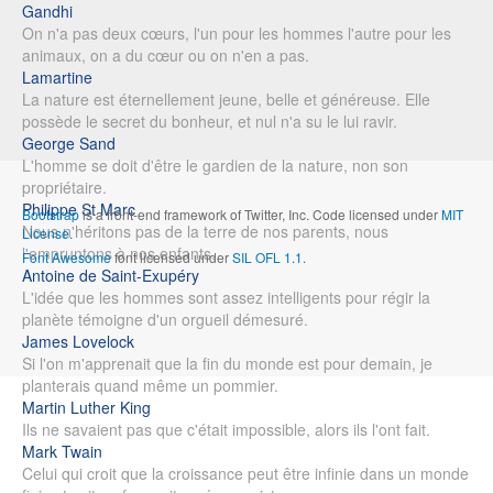
Gandhi
On n'a pas deux cœurs, l'un pour les hommes l'autre pour les
animaux, on a du cœur ou on n'en a pas.
Lamartine
La nature est éternellement jeune, belle et généreuse. Elle
possède le secret du bonheur, et nul n'a su le lui ravir.
George Sand
L'homme se doit d'être le gardien de la nature, non son
propriétaire.
Philippe St Marc
Bootstrap
is a front-end framework of Twitter, Inc. Code licensed under
MIT
Nous n'héritons pas de la terre de nos parents, nous
License.
l'empruntons à nos enfants.
Font Awesome
font licensed under
SIL OFL 1.1
.
Antoine de Saint-Exupéry
L'idée que les hommes sont assez intelligents pour régir la
planète témoigne d'un orgueil démesuré.
James Lovelock
Si l'on m'apprenait que la fin du monde est pour demain, je
planterais quand même un pommier.
Martin Luther King
Ils ne savaient pas que c'était impossible, alors ils l'ont fait.
Mark Twain
Celui qui croit que la croissance peut être infinie dans un monde