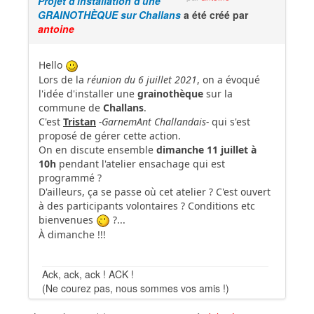
Projet d'installation d'une
GRAINOTHÈQUE sur Challans
a été créé par
antoine
Hello
Lors de la
réunion du 6 juillet 2021
, on a évoqué
l'idée d'installer une
grainothèque
sur la
commune de
Challans
.
C'est
Tristan
-GarnemAnt Challandais-
qui s'est
proposé de gérer cette action.
On en discute ensemble
dimanche 11 juillet à
10h
pendant l'atelier ensachage qui est
programmé ?
D'ailleurs, ça se passe où cet atelier ? C'est ouvert
à des participants volontaires ? Conditions etc
bienvenues
?...
À dimanche !!!
Ack, ack, ack ! ACK !
(Ne courez pas, nous sommes vos amis !)