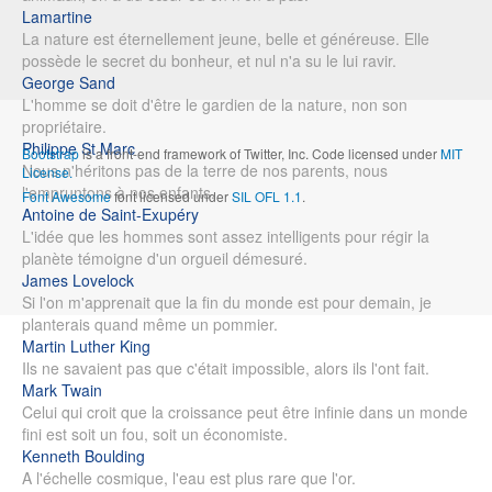
Lamartine
La nature est éternellement jeune, belle et généreuse. Elle
possède le secret du bonheur, et nul n'a su le lui ravir.
George Sand
L'homme se doit d'être le gardien de la nature, non son
propriétaire.
Philippe St Marc
Bootstrap
is a front-end framework of Twitter, Inc. Code licensed under
MIT
Nous n'héritons pas de la terre de nos parents, nous
License.
l'empruntons à nos enfants.
Font Awesome
font licensed under
SIL OFL 1.1
.
Antoine de Saint-Exupéry
L'idée que les hommes sont assez intelligents pour régir la
planète témoigne d'un orgueil démesuré.
James Lovelock
Si l'on m'apprenait que la fin du monde est pour demain, je
planterais quand même un pommier.
Martin Luther King
Ils ne savaient pas que c'était impossible, alors ils l'ont fait.
Mark Twain
Celui qui croit que la croissance peut être infinie dans un monde
fini est soit un fou, soit un économiste.
Kenneth Boulding
A l'échelle cosmique, l'eau est plus rare que l'or.