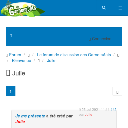
Connexion
Forum
Le forum de discussion des GarnemAnts
Bienvenue
Julie
Julie
1
23 Jui 2021 11:11
#42
par
Julie
Je me présente
a été créé par
Julie