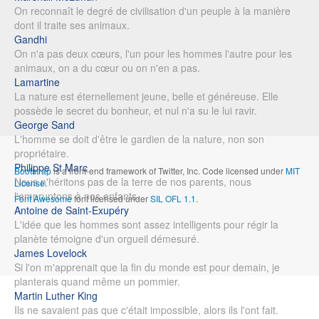
On reconnaît le degré de civilisation d'un peuple à la manière
dont il traite ses animaux.
Gandhi
On n'a pas deux cœurs, l'un pour les hommes l'autre pour les
animaux, on a du cœur ou on n'en a pas.
Lamartine
La nature est éternellement jeune, belle et généreuse. Elle
possède le secret du bonheur, et nul n'a su le lui ravir.
George Sand
L'homme se doit d'être le gardien de la nature, non son
propriétaire.
Philippe St Marc
Bootstrap
is a front-end framework of Twitter, Inc. Code licensed under
MIT
Nous n'héritons pas de la terre de nos parents, nous
License.
l'empruntons à nos enfants.
Font Awesome
font licensed under
SIL OFL 1.1
.
Antoine de Saint-Exupéry
L'idée que les hommes sont assez intelligents pour régir la
planète témoigne d'un orgueil démesuré.
James Lovelock
Si l'on m'apprenait que la fin du monde est pour demain, je
planterais quand même un pommier.
Martin Luther King
Ils ne savaient pas que c'était impossible, alors ils l'ont fait.