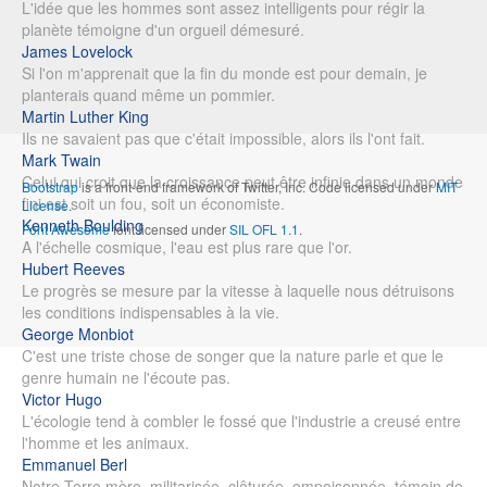
L'idée que les hommes sont assez intelligents pour régir la
planète témoigne d'un orgueil démesuré.
James Lovelock
Si l'on m'apprenait que la fin du monde est pour demain, je
planterais quand même un pommier.
Martin Luther King
Ils ne savaient pas que c'était impossible, alors ils l'ont fait.
Mark Twain
Celui qui croit que la croissance peut être infinie dans un monde
Bootstrap
is a front-end framework of Twitter, Inc. Code licensed under
MIT
fini est soit un fou, soit un économiste.
License.
Kenneth Boulding
Font Awesome
font licensed under
SIL OFL 1.1
.
A l'échelle cosmique, l'eau est plus rare que l'or.
Hubert Reeves
Le progrès se mesure par la vitesse à laquelle nous détruisons
les conditions indispensables à la vie.
George Monbiot
C'est une triste chose de songer que la nature parle et que le
genre humain ne l'écoute pas.
Victor Hugo
L'écologie tend à combler le fossé que l'industrie a creusé entre
l'homme et les animaux.
Emmanuel Berl
Notre Terre mère, militarisée, clôturée, empoisonnée, témoin de