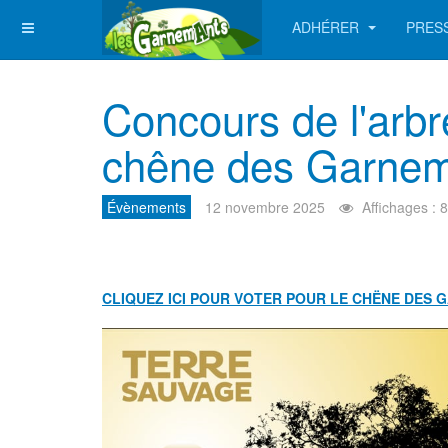
ADHÉRER
PRES
Année
Mois
Année
Mois
précédente
précédent
suivante
suivant
Concours de l'arbr
chêne des Garne
Évènements
12 novembre 2025
Affichages : 
CLIQUEZ ICI POUR VOTER POUR LE CHËNE DES