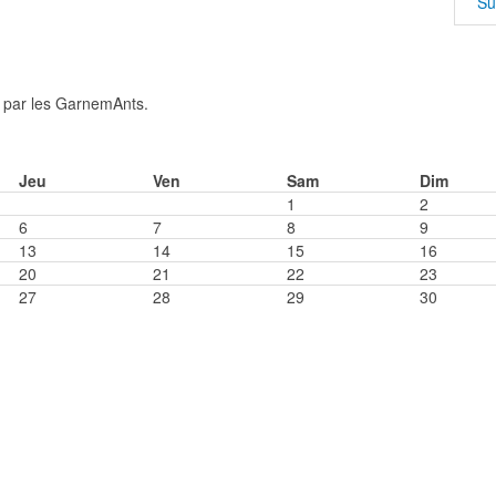
Su
s par les GarnemAnts.
Jeu
Ven
Sam
Dim
1
2
6
7
8
9
13
14
15
16
20
21
22
23
27
28
29
30