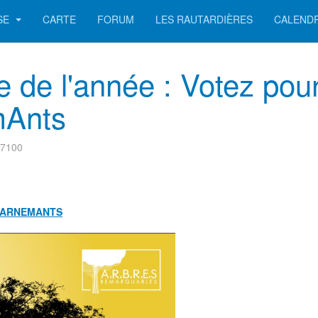
SE
CARTE
FORUM
LES RAUTARDIÈRES
CALEND
e de l'année : Votez pour
mAnts
87100
 GARNEMANTS