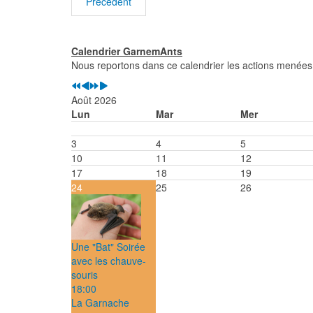
Précédent
Calendrier GarnemAnts
Nous reportons dans ce calendrier les actions menée
Août 2026
Lun
Mar
Mer
3
4
5
10
11
12
17
18
19
24
25
26
Une "Bat" Soirée
avec les chauve-
souris
18:00
La Garnache