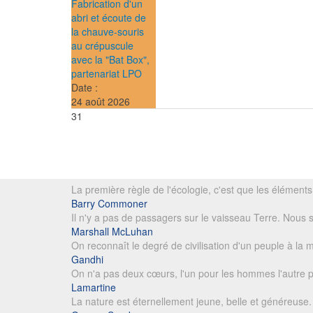
Fabrication d'un
abri et écoute de
la chauve-souris
au crépuscule
avec la "Bat Box",
partenariat LPO
Date :
24 août 2026
31
La première règle de l'écologie, c'est que les éléments 
Barry Commoner
Il n'y a pas de passagers sur le vaisseau Terre. Nou
Marshall McLuhan
On reconnaît le degré de civilisation d'un peuple à la m
Gandhi
On n'a pas deux cœurs, l'un pour les hommes l'autre 
Lamartine
La nature est éternellement jeune, belle et généreuse. E